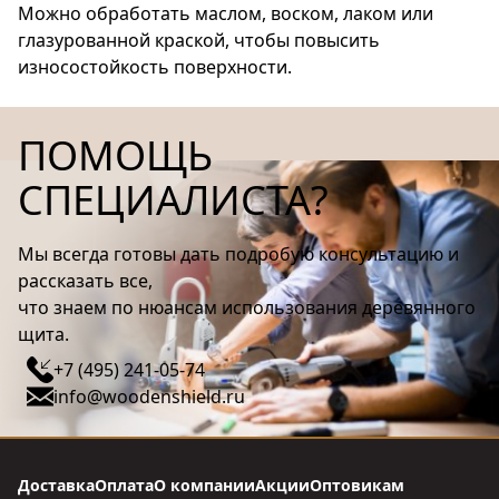
Можно обработать маслом, воском, лаком или
глазурованной краской, чтобы повысить
износостойкость поверхности.
ПОМОЩЬ
СПЕЦИАЛИСТА?
Мы всегда готовы дать подробую консультацию и
рассказать все,
что знаем по нюансам использования деревянного
щита.
+7 (495) 241-05-74
info@woodenshield.ru
Доставка
Оплата
О компании
Акции
Оптовикам