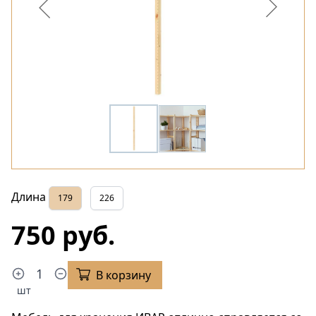
Длина
179
226
750 руб.
В корзину
шт