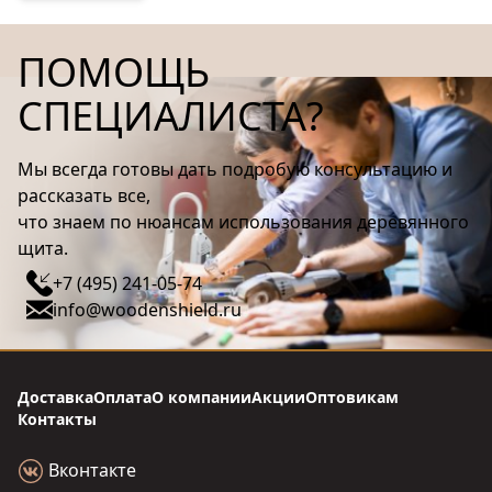
ПОМОЩЬ
СПЕЦИАЛИСТА?
Мы всегда готовы дать подробую консультацию и
рассказать все,
что знаем по нюансам использования деревянного
щита.
+7 (495) 241-05-74
info@woodenshield.ru
Доставка
Оплата
О компании
Акции
Оптовикам
Контакты
Вконтакте