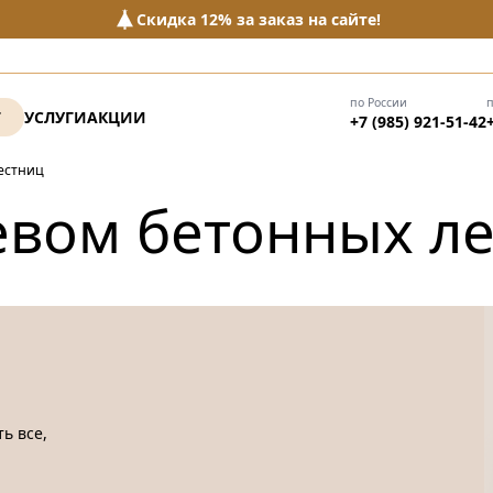
Скидка 12% за заказ на сайте!
по России
Г
УСЛУГИ
АКЦИИ
+7 (985) 921-51-42
естниц
евом бетонных л
ь все,